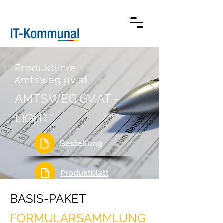
Produktlinie
amtsweg.gv.at
AMTSWEG.GV.AT -
LIGHT*
Bestellung
Produktblatt
BASIS-PAKET
FORMULARSAMMLUNG