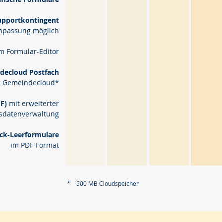
upportkontingent
anpassung möglich
m Formular-E
ditor
decloud Postfach
ng Gemeindecloud*
PF)
mit erweiterter
sdatenverwaltung
ck-Leerformulare
im PDF-Format
* 500 MB Cloudspeicher