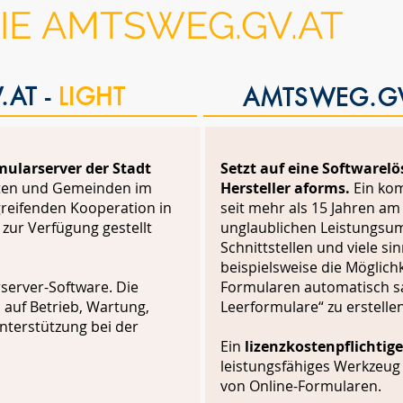
IE AMTSWEG.GV.AT
AT -
LIGHT
AMTSWEG.GV
mularserver der Stadt
Setzt auf eine Softwarel
dten und Gemeinden im
Hersteller aforms.
Ein kom
reifenden Kooperation in
seit mehr als 15 Jahren am
zur Verfügung gestellt
unglaublichen Leistungsumf
Schnittstellen und viele si
beispielsweise die Möglich
erver-Software. Die
Formularen automatisch sa
 auf Betrieb, Wartung,
Leerformulare“ zu erstellen
terstützung bei der
Ein
lizenzkostenpflichtige
leistungsfähiges Werkzeug
von Online-Formularen.