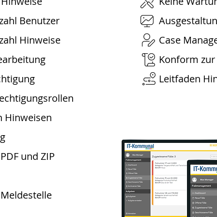
 Hinweise
Keine Wartun
zahl Benutzer
Ausgestaltun
zahl Hinweise
Case Manag
bearbeitung
Konform zur
chtigung
Leitfaden Hi
echtigungsrollen
n Hinweisen
ng
 PDF und ZIP
Meldestelle