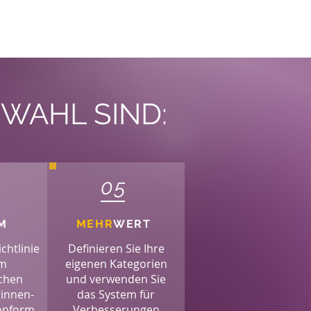
 WAHL SIND:
05
M
MEHR
WERT
ichtlinie
Definieren Sie Ihre
em
eigenen Kategorien
schen
und verwenden Sie
innen-
das System für
onform.
Verbesserungen