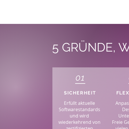
5 GRÜNDE, W
01
SICHERHEIT
FLEX
Erfüllt aktuelle
Anpas
Softwarestandards
De
und wird
Unt
wiederkehrend von
Freie G
zertifizierten
vielen