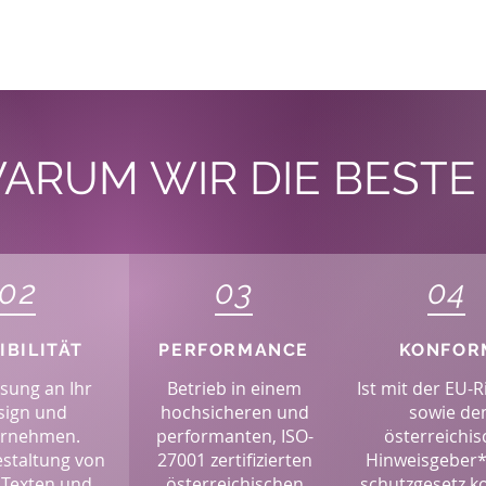
ARUM WIR DIE BESTE
02
03
04
IBILITÄT
PERFORMANCE
KONFOR
sung an Ihr
Betrieb in einem
Ist mit der EU-R
sign und
hochsicheren und
sowie d
ernehmen.
performanten, ISO-
österreichi
estaltung von
27001 zertifizierten
Hinweisgeber*
 Texten und
österreichischen
schutzgesetz k