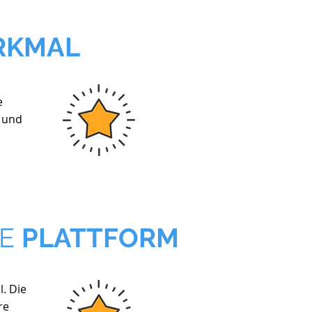
RKMAL
e
n und
NE
PLATTFORM
. Die
re