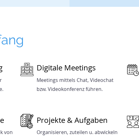
fang
g
Digitale Meetings
r
Meetings mittels Chat, Videochat
e
.
bzw. Videokonferenz führen.
ne
Projekte & Aufgaben
ok von
Organisieren, zuteilen u. abwickeln