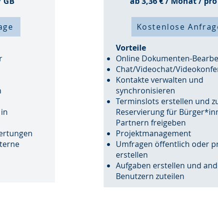
/ GB
ab 3,36 € / Monat / pr
age
Kostenlose Anfrag
Vorteile
r
​Online Dokumenten-Bearbe
Chat/Videochat/Videokonfe
​Kontakte verwalten und
h
synchronisieren
Terminslots erstellen und z
 in
Reservierung für Bürger*i
Partnern freigeben
wertungen
Projektmanagement
xterne
Umfragen öffentlich oder pr
erstellen​
Aufgaben erstellen und an
Benutzern zuteilen