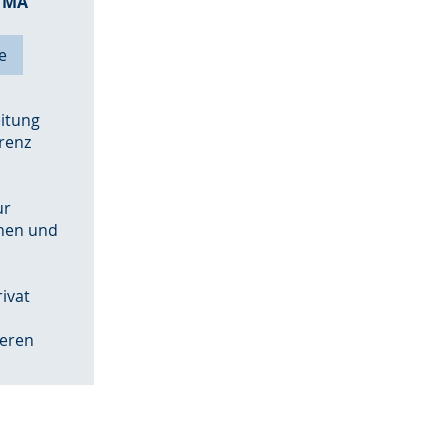
o MA
e
itung
renz
ur
nnen und
ivat
deren